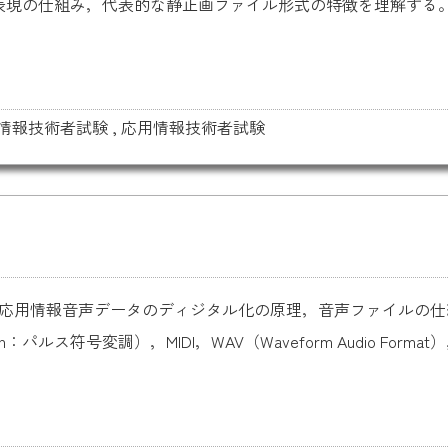
の仕組み，代表的な静止画ファイル形式の特徴を理解する。用語例：J
情報技術者試験
,
応用情報技術者試験
情報 応用情報音声データのディジタル化の原理，音声ファイルの
n：パルス符号変調），MIDI，WAV（Waveform Audio Format），AU