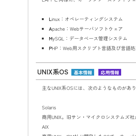
L
inux：オペレーティングシステム
A
pache：Webサーバソフトウェア
M
ySQL：データベース管理システム
P
HP：Web用スクリプト言語及び言語
UNIX系OS
基本情報
応用情報
主なUNIX系OSには、次のようなものがあ
Solaris
商用UNIX。旧サン・マイクロシステムズ社
AIX