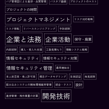
バグ管理図による進捗・品質管理
バスタブ曲線
プロジェクトのコスト
プロジェクトの時間
プロジェクトマネジメント
リスク対応戦略
リスク移転
リバースエンジニアリング
予防統制
企業と法務
企業活動
保守・廃棄
内部統制
導入・受入れ支援
工数見積もり
情報システム戦略
情報セキュリティ
情報セキュリティ対策
情報セキュリティ管理
最早開始日
本人拒否率・他人許可率
概念データモデリング
生体認証
発見統制
設計
組み込みシステムの開発環境維持管理
統合・テスト
開発技術
進捗管理・残作業量の計算