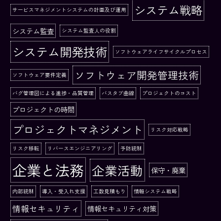
システム戦略
サービスマネジメントシステムの計画及び運用
システム監査
システム監査人の役割
システム開発技術
ソフトウェアライフサイクルプロセス
ソフトウェア開発管理技術
ソフトウェア要件定義
バグ管理図による進捗・品質管理
バスタブ曲線
プロジェクトのコスト
プロジェクトの時間
プロジェクトマネジメント
リスク対応戦略
リスク移転
リバースエンジニアリング
予防統制
企業と法務
企業活動
保守・廃棄
内部統制
導入・受入れ支援
工数見積もり
情報システム戦略
情報セキュリティ
情報セキュリティ対策