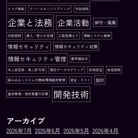
リスク移転
リバースエンジニアリング
予防統制
企業と法務
企業活動
保守・廃棄
内部統制
導入・受入れ支援
工数見積もり
情報システム戦略
情報セキュリティ
情報セキュリティ対策
情報セキュリティ管理
最早開始日
本人拒否率・他人許可率
概念データモデリング
生体認証
発見統制
設計
組み込みシステムの開発環境維持管理
統合・テスト
開発技術
進捗管理・残作業量の計算
アーカイブ
2026年7月
2026年6月
2026年5月
2026年4月