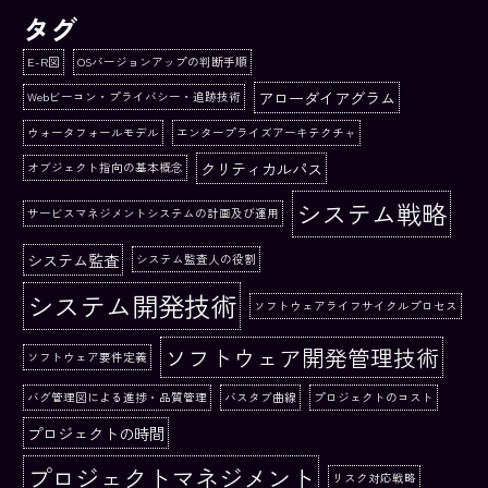
タグ
E-R図
OSバージョンアップの判断手順
アローダイアグラム
Webビーコン・プライバシー・追跡技術
ウォータフォールモデル
エンタープライズアーキテクチャ
クリティカルパス
オブジェクト指向の基本概念
システム戦略
サービスマネジメントシステムの計画及び運用
システム監査
システム監査人の役割
システム開発技術
ソフトウェアライフサイクルプロセス
ソフトウェア開発管理技術
ソフトウェア要件定義
バグ管理図による進捗・品質管理
バスタブ曲線
プロジェクトのコスト
プロジェクトの時間
プロジェクトマネジメント
リスク対応戦略