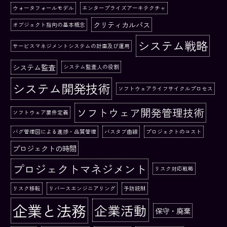
ウォータフォールモデル
エンタープライズアーキテクチャ
クリティカルパス
オブジェクト指向の基本概念
システム戦略
サービスマネジメントシステムの計画及び運用
システム監査
システム監査人の役割
システム開発技術
ソフトウェアライフサイクルプロセス
ソフトウェア開発管理技術
ソフトウェア要件定義
バグ管理図による進捗・品質管理
バスタブ曲線
プロジェクトのコスト
プロジェクトの時間
プロジェクトマネジメント
リスク対応戦略
リスク移転
リバースエンジニアリング
予防統制
企業と法務
企業活動
保守・廃棄