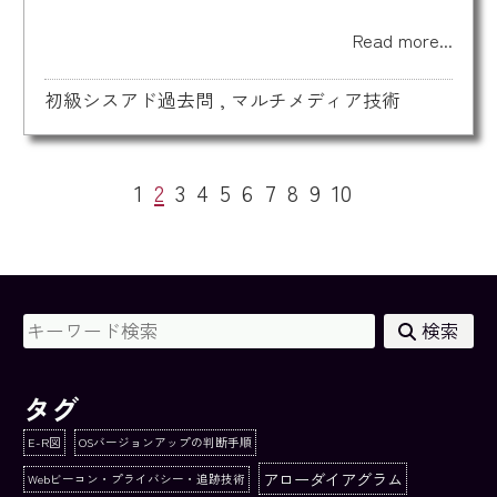
Read more...
初級シスアド過去問
,
マルチメディア技術
1
2
3
4
5
6
7
8
9
10
検索
タグ
E-R図
OSバージョンアップの判断手順
アローダイアグラム
Webビーコン・プライバシー・追跡技術