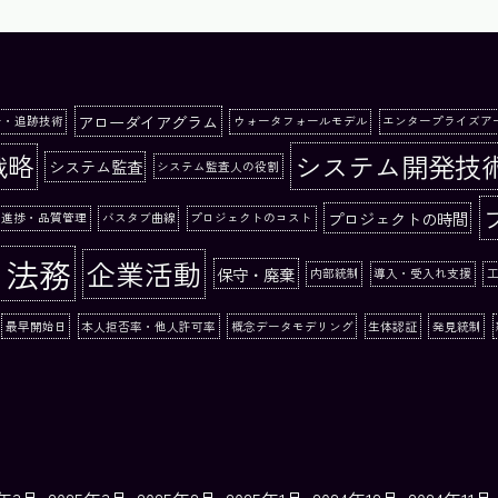
アローダイアグラム
ー・追跡技術
ウォータフォールモデル
エンタープライズア
システム開発技
戦略
システム監査
システム監査人の役割
プロジェクトの時間
る進捗・品質管理
バスタブ曲線
プロジェクトのコスト
と法務
企業活動
保守・廃棄
内部統制
導入・受入れ支援
最早開始日
本人拒否率・他人許可率
概念データモデリング
生体認証
発見統制