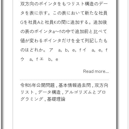
双方向のポインタをもつリスト構造のデー
タを表に示す。この表において新たな社員
Gを社員Aと社員Kの間に追加する。追加後
の表のポインタa〜fの中で追加前と比べて
値が変わるポインタだけを全て列記したも
のはどれか。 ア a，b，e，f イ a，e，f
ウ a，f エ b，e
Read more...
令和5年公開問題
,
基本情報過去問
,
双方向
リスト
,
データ構造
,
アルゴリズムとプロ
グラミング
,
基礎理論