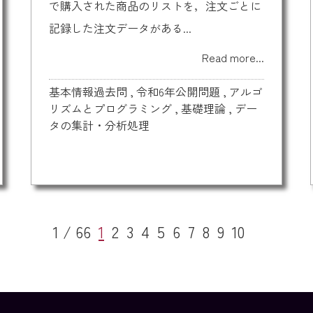
で購入された商品のリストを，注文ごとに
記録した注文データがある...
Read more...
基本情報過去問
,
令和6年公開問題
,
アルゴ
リズムとプログラミング
,
基礎理論
,
デー
タの集計・分析処理
1 / 66
1
2
3
4
5
6
7
8
9
10