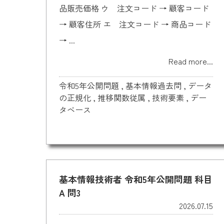
品販売価格 ウ 注文コード → 顧客コード
→ 顧客住所 エ 注文コード → 商品コード
→ ...
Read more...
令和5年公開問題
,
基本情報過去問
,
データ
の正規化
,
推移関数従属
,
技術要素
,
デー
タベース
基本情報技術者 令和5年公開問題 科目
A 問3
2026.07.15