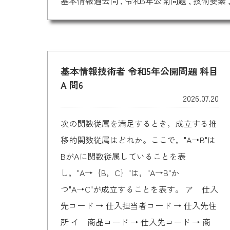
基本情報過去問
,
令和5年公開問題
,
技術要素
基本情報技術者 令和5年公開問題 科目
A 問6
2026.07.20
次の関数従属を満足するとき，成立する推
移的関数従属はどれか。ここで，"A→B"は
BがAに関数従属していることを表
し，"A→｛B，C｝"は，"A→B"か
つ"A→C"が成立することを表す。 ア 仕入
先コード → 仕入担当者コード → 仕入先住
所 イ 商品コード → 仕入先コード → 商