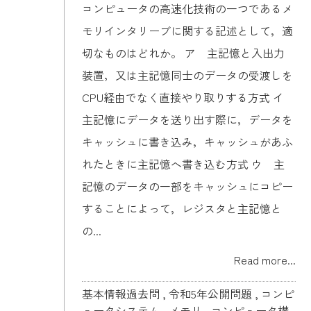
コンピュータの高速化技術の一つであるメ
モリインタリーブに関する記述として，適
切なものはどれか。 ア 主記憶と入出力
装置，又は主記憶同士のデータの受渡しを
CPU経由でなく直接やり取りする方式 イ
主記憶にデータを送り出す際に，データを
キャッシュに書き込み，キャッシュがあふ
れたときに主記憶へ書き込む方式 ウ 主
記憶のデータの一部をキャッシュにコピー
することによって，レジスタと主記憶と
の...
Read more...
基本情報過去問
,
令和5年公開問題
,
コンピ
ュータシステム
,
メモリ
,
コンピュータ構