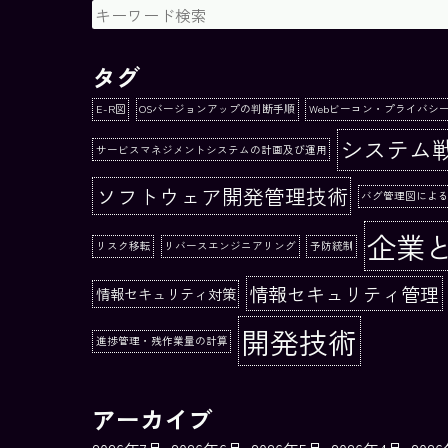
タグ
E-R図
OSバージョンアップの判断手順
Webビーコン・プライバシ
システム
サービスマネジメントシステムの計画及び運用
ソフトウェア開発管理技術
バグ管理図によ
企業
リスク移転
リバースエンジニアリング
予防統制
情報セキュリティ管理
情報セキュリティ対策
開発技術
進捗管理・残作業量の計算
アーカイブ