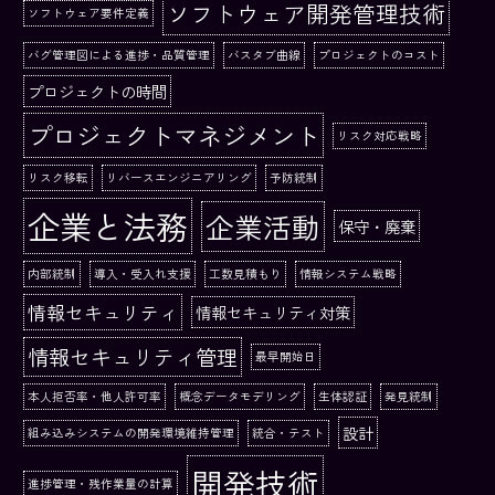
ソフトウェア開発管理技術
ソフトウェア要件定義
バグ管理図による進捗・品質管理
バスタブ曲線
プロジェクトのコスト
プロジェクトの時間
プロジェクトマネジメント
リスク対応戦略
リスク移転
リバースエンジニアリング
予防統制
企業と法務
企業活動
保守・廃棄
内部統制
導入・受入れ支援
工数見積もり
情報システム戦略
情報セキュリティ
情報セキュリティ対策
情報セキュリティ管理
最早開始日
本人拒否率・他人許可率
概念データモデリング
生体認証
発見統制
設計
組み込みシステムの開発環境維持管理
統合・テスト
開発技術
進捗管理・残作業量の計算