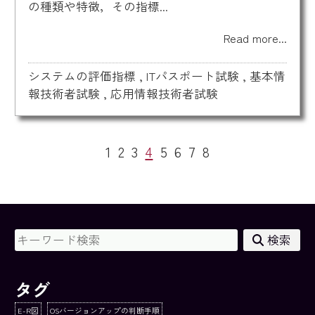
の種類や特徴，その指標...
Read more...
システムの評価指標
,
ITパスポート試験
,
基本情
報技術者試験
,
応用情報技術者試験
1
2
3
4
5
6
7
8
検索
タグ
E-R図
OSバージョンアップの判断手順