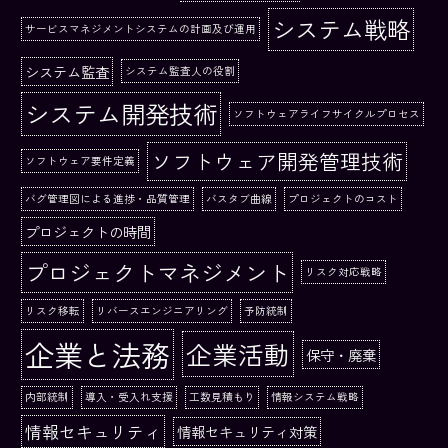
システム戦略
サービスマネジメントシステムの計画及び運用
システム監査
システム監査人の役割
システム開発技術
ソフトウェアライフサイクルプロセス
ソフトウェア開発管理技術
ソフトウェア要件定義
バグ管理図による進捗・品質管理
バスタブ曲線
プロジェクトのコスト
プロジェクトの時間
プロジェクトマネジメント
リスク対応戦略
リスク移転
リバースエンジニアリング
予防統制
企業と法務
企業活動
保守・廃棄
内部統制
導入・受入れ支援
工数見積もり
情報システム戦略
情報セキュリティ
情報セキュリティ対策