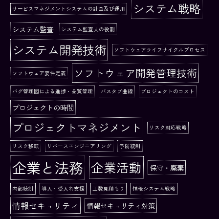
システム戦略
サービスマネジメントシステムの計画及び運用
システム監査
システム監査人の役割
システム開発技術
ソフトウェアライフサイクルプロセス
ソフトウェア開発管理技術
ソフトウェア要件定義
バグ管理図による進捗・品質管理
バスタブ曲線
プロジェクトのコスト
プロジェクトの時間
プロジェクトマネジメント
リスク対応戦略
リスク移転
リバースエンジニアリング
予防統制
企業と法務
企業活動
保守・廃棄
内部統制
導入・受入れ支援
工数見積もり
情報システム戦略
情報セキュリティ
情報セキュリティ対策