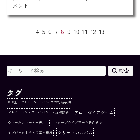
メント
4
5
6
7
8
9
10
11
12
13
検索
タグ
E-R図
OSバージョンアップの判断手順
アローダイアグラム
Webビーコン・プライバシー・追跡技術
ウォータフォールモデル
エンタープライズアーキテクチャ
クリティカルパス
オブジェクト指向の基本概念