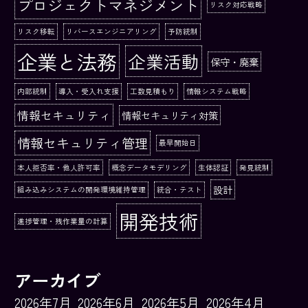
プロジェクトマネジメント
リスク対応戦略
リスク移転
リバースエンジニアリング
予防統制
企業と法務
企業活動
保守・廃棄
内部統制
導入・受入れ支援
工数見積もり
情報システム戦略
情報セキュリティ
情報セキュリティ対策
情報セキュリティ管理
最早開始日
本人拒否率・他人許可率
概念データモデリング
生体認証
発見統制
設計
組み込みシステムの開発環境維持管理
統合・テスト
開発技術
進捗管理・残作業量の計算
アーカイブ
2026年7月
2026年6月
2026年5月
2026年4月