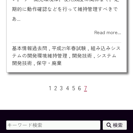
期的に動作確認などを行って維持管理すべきで
あ...
Read more...
基本情報過去問
,
平成21年春試験
,
組み込みシス
テムの開発環境維持管理
,
開発技術
,
システム
開発技術
,
保守・廃棄
1
2
3
4
5
6
7
検索