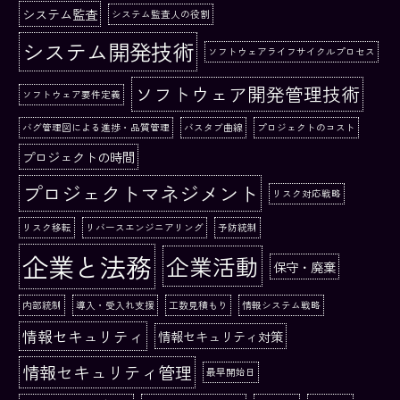
システム監査
システム監査人の役割
システム開発技術
ソフトウェアライフサイクルプロセス
ソフトウェア開発管理技術
ソフトウェア要件定義
バグ管理図による進捗・品質管理
バスタブ曲線
プロジェクトのコスト
プロジェクトの時間
プロジェクトマネジメント
リスク対応戦略
リスク移転
リバースエンジニアリング
予防統制
企業と法務
企業活動
保守・廃棄
内部統制
導入・受入れ支援
工数見積もり
情報システム戦略
情報セキュリティ
情報セキュリティ対策
情報セキュリティ管理
最早開始日