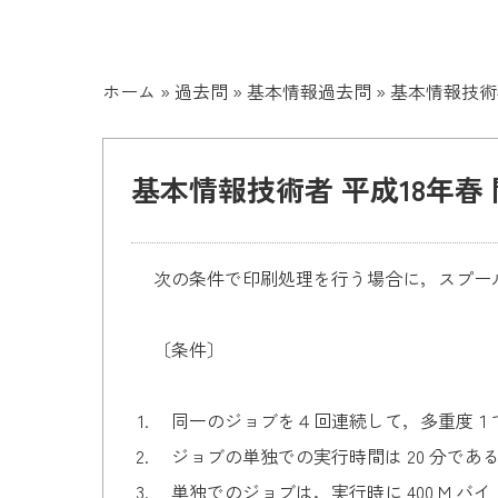
ホーム
»
過去問
»
基本情報過去問
»
基本情報技術者
基本情報技術者 平成18年春 
次の条件で印刷処理を行う場合に，スプール
〔条件〕
同一のジョブを４回連続して，多重度１
ジョブの単独での実行時間は 20 分であ
単独でのジョブは，実行時に 400 M 