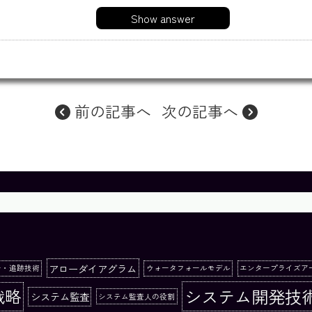
Show answer
前の記事へ
次の記事へ
アローダイアグラム
ー・追跡技術
ウォータフォールモデル
エンタープライズア
システム開発技
戦略
システム監査
システム監査人の役割