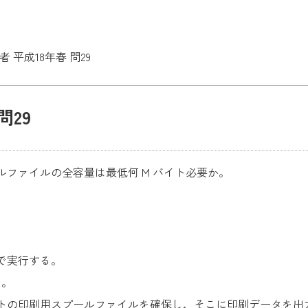
 平成18年春 問29
問29
ファイルの全容量は最低何 M バイト必要か。
で実行する。
る。
バイトの印刷用スプールファイルを確保し，そこに印刷データを出