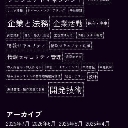
リスク移転
リバースエンジニアリング
予防統制
企業と法務
企業活動
保守・廃棄
内部統制
導入・受入れ支援
工数見積もり
情報システム戦略
情報セキュリティ
情報セキュリティ対策
情報セキュリティ管理
最早開始日
本人拒否率・他人許可率
概念データモデリング
生体認証
発見統制
設計
組み込みシステムの開発環境維持管理
統合・テスト
開発技術
進捗管理・残作業量の計算
アーカイブ
2026年7月
2026年6月
2026年5月
2026年4月