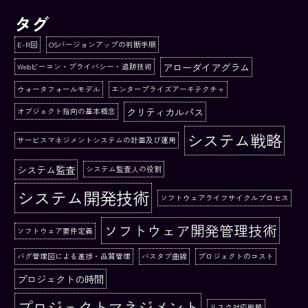
タグ
E-R図
OSバージョンアップの判断手順
アローダイアグラム
Webビーコン・プライバシー・追跡技術
ウォータフォールモデル
エンタープライズアーキテクチャ
クリティカルパス
オブジェクト指向の基本概念
システム戦略
サービスマネジメントシステムの計画及び運用
システム監査
システム監査人の役割
システム開発技術
ソフトウェアライフサイクルプロセス
ソフトウェア開発管理技術
ソフトウェア要件定義
バグ管理図による進捗・品質管理
バスタブ曲線
プロジェクトのコスト
プロジェクトの時間
プロジェクトマネジメント
リスク対応戦略