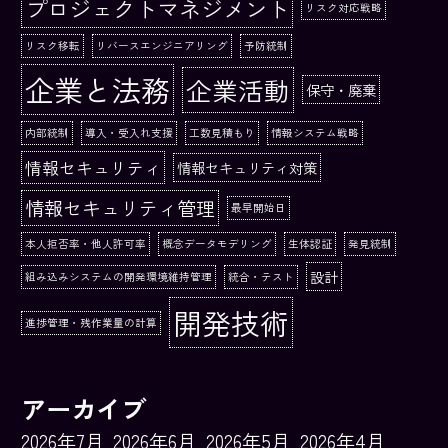
プロジェクトマネジメント
リスク対応戦略
リスク移転
リバースエンジニアリング
予防統制
企業と法務
企業活動
保守・廃棄
内部統制
導入・受入れ支援
工数見積もり
情報システム戦略
情報セキュリティ
情報セキュリティ対策
情報セキュリティ管理
最早開始日
本人拒否率・他人許可率
概念データモデリング
生体認証
発見統制
設計
組み込みシステムの開発環境維持管理
統合・テスト
開発技術
進捗管理・残作業量の計算
アーカイブ
2026年7月
2026年6月
2026年5月
2026年4月