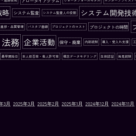
アローダイアグラム
ー・追跡技術
ウォータフォールモデル
エンタープライズア
システム開発技
戦略
システム監査
システム監査人の役割
プロジェクトの時間
る進捗・品質管理
バスタブ曲線
プロジェクトのコスト
と法務
企業活動
保守・廃棄
内部統制
導入・受入れ支援
最早開始日
本人拒否率・他人許可率
概念データモデリング
生体認証
発見統制
6年3月
2025年3月
2025年2月
2025年1月
2024年12月
2024年11月