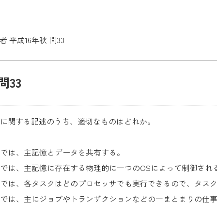
 平成16年秋 問33
問33
徴に関する記述のうち、適切なものはどれか。
ムでは、主記憶とデータを共有する。
では、主記憶に存在する物理的に一つのOSによって制御され
ムでは、各タスクはどのプロセッサでも実行できるので、タス
ムでは、主にジョブやトランザクションなどの一まとまりの仕