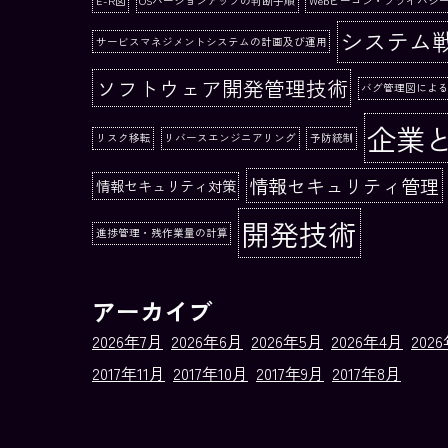
E-R図
OSバージョンアップの判断手順
Webビーコン・プライバシ
システム
サービスマネジメントシステムの計画及び運用
ソフトウェア開発管理技術
バグ管理図によ
企業
リスク移転
リバースエンジニアリング
予防統制
情報セキュリティ管理
情報セキュリティ対策
開発技術
進捗管理・残作業量の計算
アーカイブ
2026年7月
2026年6月
2026年5月
2026年4月
202
2017年11月
2017年10月
2017年9月
2017年8月