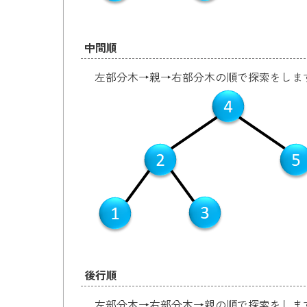
中間順
左部分木→親→右部分木の順で探索をしま
後行順
左部分木→右部分木→親の順で探索をしま