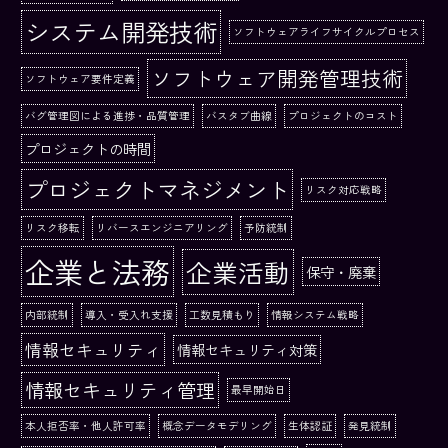
システム開発技術
ソフトウェアライフサイクルプロセス
ソフトウェア開発管理技術
ソフトウェア要件定義
バグ管理図による進捗・品質管理
バスタブ曲線
プロジェクトのコスト
プロジェクトの時間
プロジェクトマネジメント
リスク対応戦略
リスク移転
リバースエンジニアリング
予防統制
企業と法務
企業活動
保守・廃棄
内部統制
導入・受入れ支援
工数見積もり
情報システム戦略
情報セキュリティ
情報セキュリティ対策
情報セキュリティ管理
最早開始日
本人拒否率・他人許可率
概念データモデリング
生体認証
発見統制