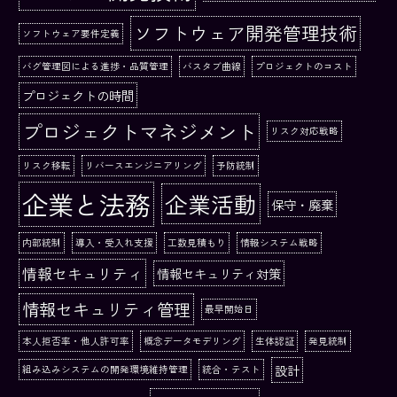
ソフトウェア開発管理技術
ソフトウェア要件定義
バグ管理図による進捗・品質管理
バスタブ曲線
プロジェクトのコスト
プロジェクトの時間
プロジェクトマネジメント
リスク対応戦略
リスク移転
リバースエンジニアリング
予防統制
企業と法務
企業活動
保守・廃棄
内部統制
導入・受入れ支援
工数見積もり
情報システム戦略
情報セキュリティ
情報セキュリティ対策
情報セキュリティ管理
最早開始日
本人拒否率・他人許可率
概念データモデリング
生体認証
発見統制
設計
組み込みシステムの開発環境維持管理
統合・テスト