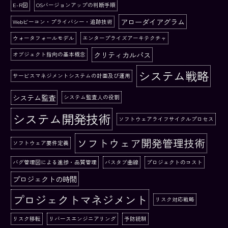
E-R図
OSバージョンアップの判断手順
アローダイアグラム
Webビーコン・プライバシー・追跡技術
ウォータフォールモデル
エンタープライズアーキテクチャ
クリティカルパス
オブジェクト指向の基本概念
システム戦略
サービスマネジメントシステムの計画及び運用
システム監査
システム監査人の役割
システム開発技術
ソフトウェアライフサイクルプロセス
ソフトウェア開発管理技術
ソフトウェア要件定義
バグ管理図による進捗・品質管理
バスタブ曲線
プロジェクトのコスト
プロジェクトの時間
プロジェクトマネジメント
リスク対応戦略
リスク移転
リバースエンジニアリング
予防統制