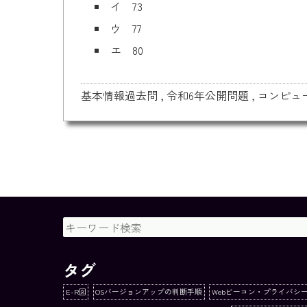
イ 73
ウ 77
エ 80
基本情報過去問
,
令和6年公開問題
,
コンピュ
タグ
E-R図
OSバージョンアップの判断手順
Webビーコン・プライバシ