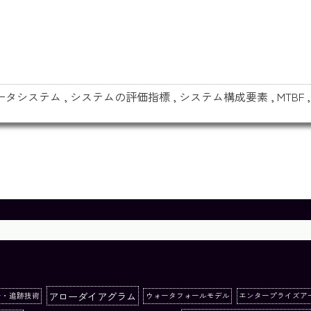
ータシステム
,
システムの評価指標
,
システム構成要素
,
MTBF
アローダイアグラム
ー・追跡技術
ウォータフォールモデル
エンタープライズア