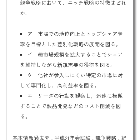
競争戦略において，ニッチ戦略の特徴はどれ
か。
ア 市場での地位向上とトップシェア奪
取を目標とした差別化戦略の展開を図る。
イ 総市場規模を拡大することでシェア
を維持しながら新規需要の獲得を図る。
ウ 他社が参入しにくい特定の市場に対
して専門化し，高利益率を図る。
エ リーダの行動を観察し，迅速に模倣
することで製品開発などのコスト削減を図
る。
基本情報過去問
,
平成21年春試験
,
競争戦略
,
経