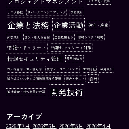
プロジェクトマネジメント
リスク対応戦略
リスク移転
リバースエンジニアリング
予防統制
企業と法務
企業活動
保守・廃棄
内部統制
導入・受入れ支援
工数見積もり
情報システム戦略
情報セキュリティ
情報セキュリティ対策
情報セキュリティ管理
最早開始日
本人拒否率・他人許可率
概念データモデリング
生体認証
発見統制
設計
組み込みシステムの開発環境維持管理
統合・テスト
開発技術
進捗管理・残作業量の計算
アーカイブ
2026年7月
2026年6月
2026年5月
2026年4月