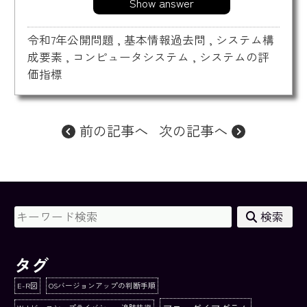
Show answer
令和7年公開問題
,
基本情報過去問
,
システム構
成要素
,
コンピュータシステム
,
システムの評
価指標
前の記事へ
次の記事へ
検索
タグ
E-R図
OSバージョンアップの判断手順