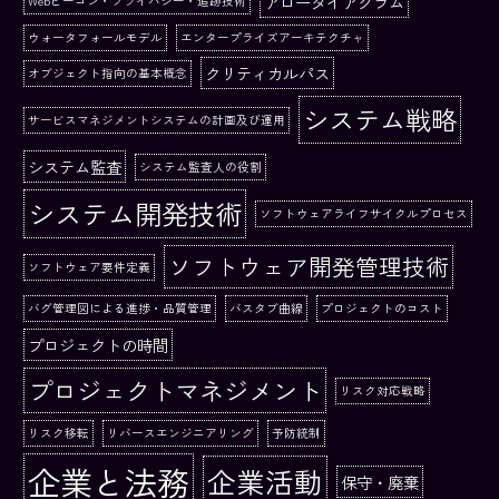
アローダイアグラム
Webビーコン・プライバシー・追跡技術
ウォータフォールモデル
エンタープライズアーキテクチャ
クリティカルパス
オブジェクト指向の基本概念
システム戦略
サービスマネジメントシステムの計画及び運用
システム監査
システム監査人の役割
システム開発技術
ソフトウェアライフサイクルプロセス
ソフトウェア開発管理技術
ソフトウェア要件定義
バグ管理図による進捗・品質管理
バスタブ曲線
プロジェクトのコスト
プロジェクトの時間
プロジェクトマネジメント
リスク対応戦略
リスク移転
リバースエンジニアリング
予防統制
企業と法務
企業活動
保守・廃棄