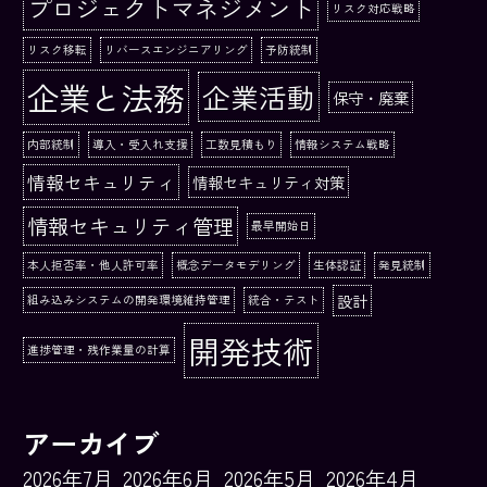
プロジェクトマネジメント
リスク対応戦略
リスク移転
リバースエンジニアリング
予防統制
企業と法務
企業活動
保守・廃棄
内部統制
導入・受入れ支援
工数見積もり
情報システム戦略
情報セキュリティ
情報セキュリティ対策
情報セキュリティ管理
最早開始日
本人拒否率・他人許可率
概念データモデリング
生体認証
発見統制
設計
組み込みシステムの開発環境維持管理
統合・テスト
開発技術
進捗管理・残作業量の計算
アーカイブ
2026年7月
2026年6月
2026年5月
2026年4月