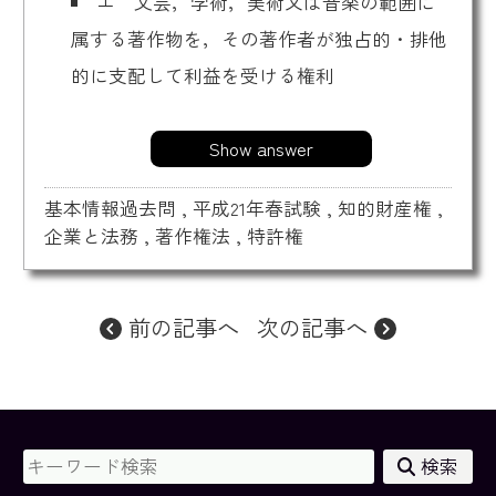
エ 文芸，学術，美術又は音楽の範囲に
属する著作物を，その著作者が独占的・排他
的に支配して利益を受ける権利
Show answer
基本情報過去問
,
平成21年春試験
,
知的財産権
,
企業と法務
,
著作権法
,
特許権
前の記事へ
次の記事へ
検索