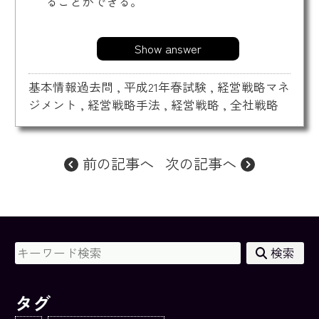
ることができる。
Show answer
基本情報過去問
,
平成21年春試験
,
経営戦略マネ
ジメント
,
経営戦略手法
,
経営戦略
,
全社戦略
前の記事へ
次の記事へ
検索
タグ