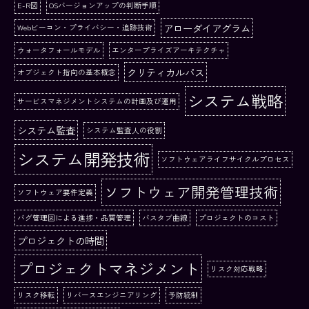
E-R図
OSバージョンアップの判断手順
アローダイアグラム
Webビーコン・プライバシー・追跡技術
ウォータフォールモデル
エンタープライズアーキテクチャ
クリティカルパス
オブジェクト指向の基本概念
システム戦略
サービスマネジメントシステムの計画及び運用
システム監査
システム監査人の役割
システム開発技術
ソフトウェアライフサイクルプロセス
ソフトウェア開発管理技術
ソフトウェア要件定義
バグ管理図による進捗・品質管理
バスタブ曲線
プロジェクトのコスト
プロジェクトの時間
プロジェクトマネジメント
リスク対応戦略
リスク移転
リバースエンジニアリング
予防統制