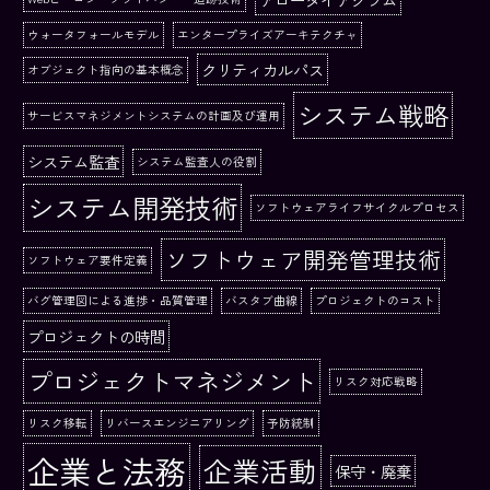
ウォータフォールモデル
エンタープライズアーキテクチャ
クリティカルパス
オブジェクト指向の基本概念
システム戦略
サービスマネジメントシステムの計画及び運用
システム監査
システム監査人の役割
システム開発技術
ソフトウェアライフサイクルプロセス
ソフトウェア開発管理技術
ソフトウェア要件定義
バグ管理図による進捗・品質管理
バスタブ曲線
プロジェクトのコスト
プロジェクトの時間
プロジェクトマネジメント
リスク対応戦略
リスク移転
リバースエンジニアリング
予防統制
企業と法務
企業活動
保守・廃棄