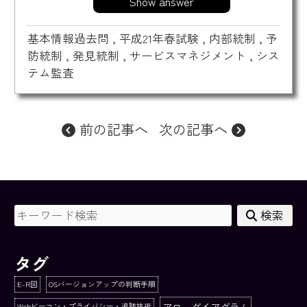
Show answer
基本情報過去問
,
平成21年春試験
,
内部統制
,
予
防統制
,
発見統制
,
サービスマネジメント
,
シス
テム監査
前の記事へ
次の記事へ
検索
タグ
E-R図
OSバージョンアップの判断手順
アローダイアグラム
Webビーコン・プライバシー・追跡技術