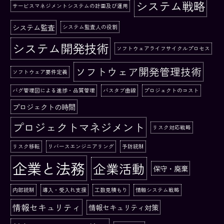
システム戦略
サービスマネジメントシステムの計画及び運用
システム監査
システム監査人の役割
システム開発技術
ソフトウェアライフサイクルプロセス
ソフトウェア開発管理技術
ソフトウェア要件定義
バグ管理図による進捗・品質管理
バスタブ曲線
プロジェクトのコスト
プロジェクトの時間
プロジェクトマネジメント
リスク対応戦略
リスク移転
リバースエンジニアリング
予防統制
企業と法務
企業活動
保守・廃棄
内部統制
導入・受入れ支援
工数見積もり
情報システム戦略
情報セキュリティ
情報セキュリティ対策