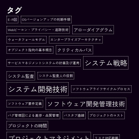
タグ
E-R図
OSバージョンアップの判断手順
アローダイアグラム
Webビーコン・プライバシー・追跡技術
ウォータフォールモデル
エンタープライズアーキテクチャ
クリティカルパス
オブジェクト指向の基本概念
システム戦略
サービスマネジメントシステムの計画及び運用
システム監査
システム監査人の役割
システム開発技術
ソフトウェアライフサイクルプロセス
ソフトウェア開発管理技術
ソフトウェア要件定義
バグ管理図による進捗・品質管理
バスタブ曲線
プロジェクトのコスト
プロジェクトの時間
プロジェクトマネジメント
リスク対応戦略