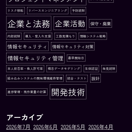
リスク移転
リバースエンジニアリング
予防統制
企業と法務
企業活動
保守・廃棄
内部統制
導入・受入れ支援
工数見積もり
情報システム戦略
情報セキュリティ
情報セキュリティ対策
情報セキュリティ管理
最早開始日
本人拒否率・他人許可率
概念データモデリング
生体認証
発見統制
設計
組み込みシステムの開発環境維持管理
統合・テスト
開発技術
進捗管理・残作業量の計算
アーカイブ
2026年7月
2026年6月
2026年5月
2026年4月