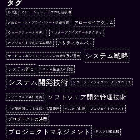
タグ
E-R図
OSバージョンアップの判断手順
アローダイアグラム
Webビーコン・プライバシー・追跡技術
ウォータフォールモデル
エンタープライズアーキテクチャ
クリティカルパス
オブジェクト指向の基本概念
システム戦略
サービスマネジメントシステムの計画及び運用
システム監査
システム監査人の役割
システム開発技術
ソフトウェアライフサイクルプロセス
ソフトウェア開発管理技術
ソフトウェア要件定義
バグ管理図による進捗・品質管理
バスタブ曲線
プロジェクトのコスト
プロジェクトの時間
プロジェクトマネジメント
リスク対応戦略