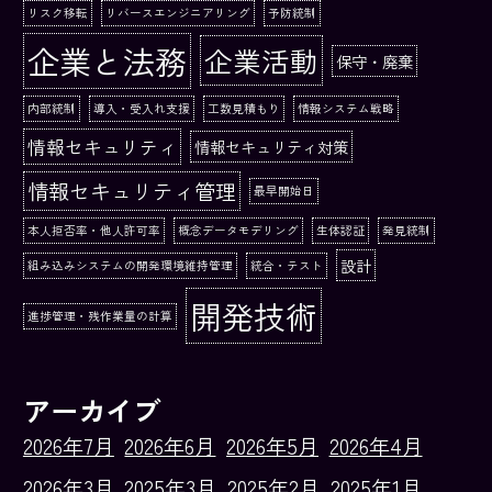
リスク移転
リバースエンジニアリング
予防統制
企業と法務
企業活動
保守・廃棄
内部統制
導入・受入れ支援
工数見積もり
情報システム戦略
情報セキュリティ
情報セキュリティ対策
情報セキュリティ管理
最早開始日
本人拒否率・他人許可率
概念データモデリング
生体認証
発見統制
設計
組み込みシステムの開発環境維持管理
統合・テスト
開発技術
進捗管理・残作業量の計算
アーカイブ
2026年7月
2026年6月
2026年5月
2026年4月
2026年3月
2025年3月
2025年2月
2025年1月