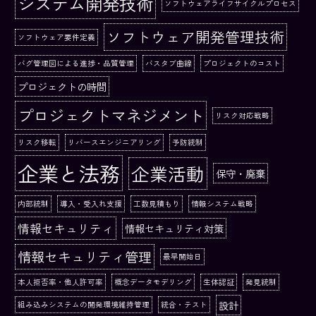
システム開発技術
ソフトウェアライフサイクルプロセス
ソフトウェア開発管理技術
ソフトウェア要件定義
バグ管理図による進捗・品質管理
バスタブ曲線
プロジェクトのコスト
プロジェクトの時間
プロジェクトマネジメント
リスク対応戦略
リスク移転
リバースエンジニアリング
予防統制
企業と法務
企業活動
保守・廃棄
内部統制
導入・受入れ支援
工数見積もり
情報システム戦略
情報セキュリティ
情報セキュリティ対策
情報セキュリティ管理
最早開始日
本人拒否率・他人許可率
概念データモデリング
生体認証
発見統制
設計
組み込みシステムの開発環境維持管理
統合・テスト