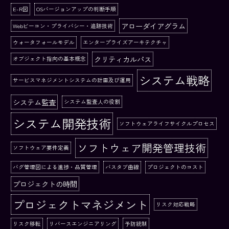
E-R図
OSバージョンアップの判断手順
アローダイアグラム
Webビーコン・プライバシー・追跡技術
ウォータフォールモデル
エンタープライズアーキテクチャ
クリティカルパス
オブジェクト指向の基本概念
システム戦略
サービスマネジメントシステムの計画及び運用
システム監査
システム監査人の役割
システム開発技術
ソフトウェアライフサイクルプロセス
ソフトウェア開発管理技術
ソフトウェア要件定義
バグ管理図による進捗・品質管理
バスタブ曲線
プロジェクトのコスト
プロジェクトの時間
プロジェクトマネジメント
リスク対応戦略
リスク移転
リバースエンジニアリング
予防統制