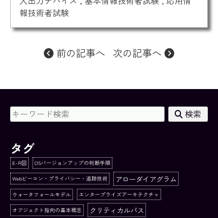
入出力デバイス
,
基本情報技術者試験
,
応用情
報技術者試験
前の記事へ
次の記事へ
検索
タグ
E-R図
OSバージョンアップの判断手順
アローダイアグラム
Webビーコン・プライバシー・追跡技術
ウォータフォールモデル
エンタープライズアーキテクチャ
クリティカルパス
オブジェクト指向の基本概念