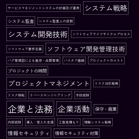
システム戦略
サービスマネジメントシステムの計画及び運用
システム監査
システム監査人の役割
システム開発技術
ソフトウェアライフサイクルプロセス
ソフトウェア開発管理技術
ソフトウェア要件定義
バグ管理図による進捗・品質管理
バスタブ曲線
プロジェクトのコスト
プロジェクトの時間
プロジェクトマネジメント
リスク対応戦略
リスク移転
リバースエンジニアリング
予防統制
企業と法務
企業活動
保守・廃棄
内部統制
導入・受入れ支援
工数見積もり
情報システム戦略
情報セキュリティ
情報セキュリティ対策