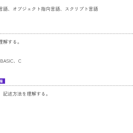
言語、オブジェクト指向言語、スクリプト言語
理解する。
BASIC、C
報
、記述方法を理解する。