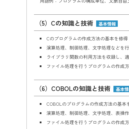
用語例：プログラムの構成単位、文脈自由文
（5）Cの知識と技術
基本情報
Cのプログラムの作成方法の基本を修得
演算処理、制御処理、文字処理などを
ライブラリ関数の利用方法を収録し、
ファイル処理を行うプログラムの作成
（6）COBOLの知識と技術
基本情
COBOLのプログラムの作成方法の基本
演算処理、制御処理、文字処理、表操
ファイル処理を行うプログラムの作成