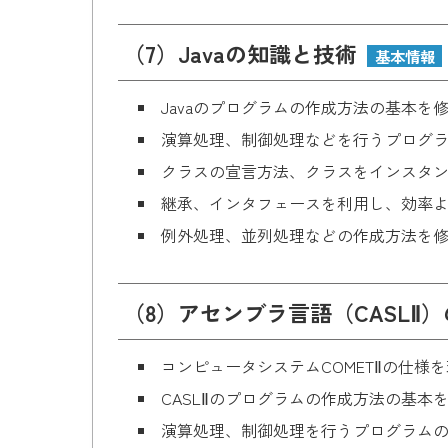
（7）Javaの知識と技術
基本情報
Javaのプログラムの作成方法の基本を
演算処理、制御処理などを行うプログ
クラスの宣言方法、クラスをインスタ
継承、インタフェースを利用し、効率
例外処理、並列処理などの作成方法を
（8）アセンブラ言語（CASLⅡ
コンピュータシステムCOMETⅡの仕様
CASLⅡのプログラムの作成方法の基本
演算処理、制御処理を行うプログラム