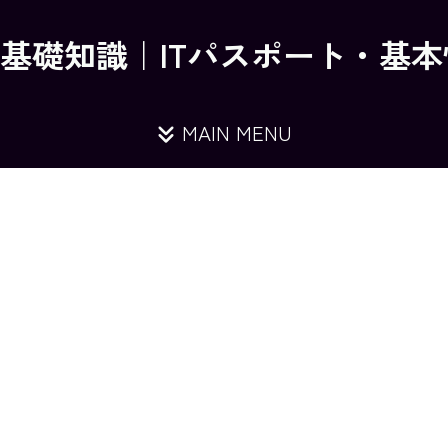
の基礎知識｜ITパスポート・基
MAIN MENU