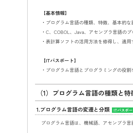
【基本情報】
・プログラム言語の種類、特徴、基本的な
・C、COBOL、Java、アセンブラ言語
・表計算ソフトの活用方法を修得し、適用
【ITパスポート】
・プログラム言語とプログラミングの役割
（1）プログラム言語の種類と特
1.プログラム言語の変遷と分類
ITパスポ
プログラム言語は、機械語、アセンブラ言