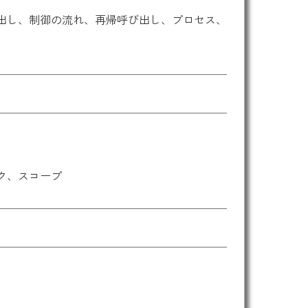
出し、制御の流れ、再帰呼び出し、プロセス、
ク、スコープ