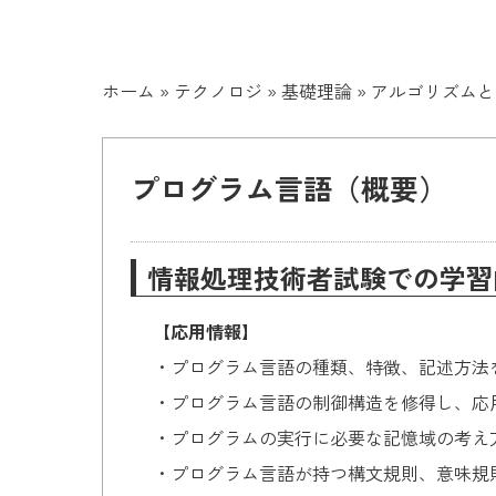
ホーム
»
テクノロジ
»
基礎理論
»
アルゴリズムと
プログラム言語（概要）
情報処理技術者試験での学習
【応用情報】
・プログラム言語の種類、特徴、記述方法
・プログラム言語の制御構造を修得し、応
・プログラムの実行に必要な記憶域の考え
・プログラム言語が持つ構文規則、意味規