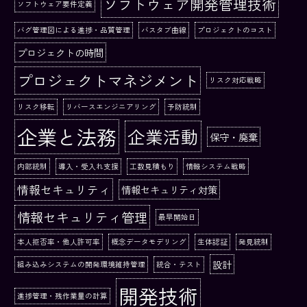
ソフトウェア開発管理技術
ソフトウェア要件定義
バグ管理図による進捗・品質管理
バスタブ曲線
プロジェクトのコスト
プロジェクトの時間
プロジェクトマネジメント
リスク対応戦略
リスク移転
リバースエンジニアリング
予防統制
企業と法務
企業活動
保守・廃棄
内部統制
導入・受入れ支援
工数見積もり
情報システム戦略
情報セキュリティ
情報セキュリティ対策
情報セキュリティ管理
最早開始日
本人拒否率・他人許可率
概念データモデリング
生体認証
発見統制
設計
組み込みシステムの開発環境維持管理
統合・テスト
開発技術
進捗管理・残作業量の計算