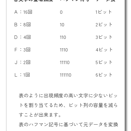
Ａ：16回
0
1ビット
Ｂ：8回
10
2ビット
Ｄ：4回
110
3ビット
Ｆ：3回
1110
4ビット
Ｊ：2回
11110
5ビット
Ｌ：1回
111110
6ビット
表のように出現頻度の高い文字に少ないビッ
トを割り当てるため、ビット列の容量を減ら
すことが出来ます。
表のハフマン記号に基づいて元データを変換