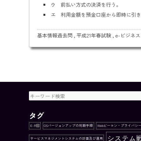
ウ 前払い方式の決済を行う。
エ 利用金額を預金口座から即時に引
基本情報過去問
,
平成21年春試験
,
e-ビジネス
タグ
E-R図
OSバージョンアップの判断手順
Webビーコン・プライバシ
システム
サービスマネジメントシステムの計画及び運用