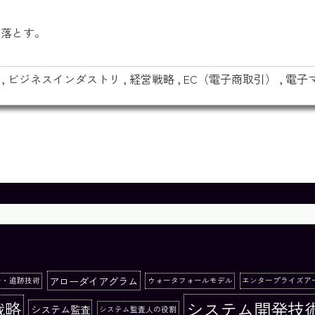
き落とす。
,
ビジネスインダストリ
,
経営戦略
,
EC（電子商取引）
,
電子
アローダイアグラム
ー・追跡技術
ウォータフォールモデル
エンタープライズア
システム開発技
戦略
システム監査
システム監査人の役割