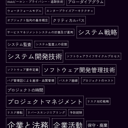
アローダイアグラム
Webビーコン・プライバシー・追跡技術
ウォータフォールモデル
エンタープライズアーキテクチャ
クリティカルパス
オブジェクト指向の基本概念
システム戦略
サービスマネジメントシステムの計画及び運用
システム監査
システム監査人の役割
システム開発技術
ソフトウェアライフサイクルプロセス
ソフトウェア開発管理技術
ソフトウェア要件定義
バグ管理図による進捗・品質管理
バスタブ曲線
プロジェクトのコスト
プロジェクトの時間
プロジェクトマネジメント
リスク対応戦略
リスク移転
リバースエンジニアリング
予防統制
企業と法務
企業活動
保守・廃棄