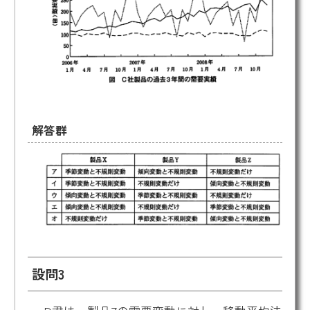
解答群
設問3