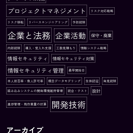
プロジェクトマネジメント
リスク対応戦略
リスク移転
リバースエンジニアリング
予防統制
企業と法務
企業活動
保守・廃棄
内部統制
導入・受入れ支援
工数見積もり
情報システム戦略
情報セキュリティ
情報セキュリティ対策
情報セキュリティ管理
最早開始日
本人拒否率・他人許可率
概念データモデリング
生体認証
発見統制
設計
組み込みシステムの開発環境維持管理
統合・テスト
開発技術
進捗管理・残作業量の計算
アーカイブ