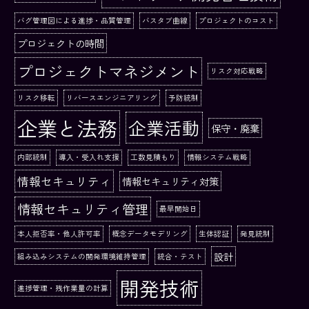
バグ管理図による進捗・品質管理
バスタブ曲線
プロジェクトのコスト
プロジェクトの時間
プロジェクトマネジメント
リスク対応戦略
リスク移転
リバースエンジニアリング
予防統制
企業と法務
企業活動
保守・廃棄
内部統制
導入・受入れ支援
工数見積もり
情報システム戦略
情報セキュリティ
情報セキュリティ対策
情報セキュリティ管理
最早開始日
本人拒否率・他人許可率
概念データモデリング
生体認証
発見統制
設計
組み込みシステムの開発環境維持管理
統合・テスト
開発技術
進捗管理・残作業量の計算