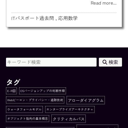
Read more...
ITパスポート過去問
,
応用数学
検索
タグ
E-R図
OSバージョンアップの判断手順
アローダイアグラム
Webビーコン・プライバシー・追跡技術
ウォータフォールモデル
エンタープライズアーキテクチャ
クリティカルパス
オブジェクト指向の基本概念