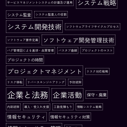
システム戦略
サービスマネジメントシステムの計画及び運用
システム監査
システム監査人の役割
システム開発技術
ソフトウェアライフサイクルプロセス
ソフトウェア開発管理技術
ソフトウェア要件定義
バグ管理図による進捗・品質管理
バスタブ曲線
プロジェクトのコスト
プロジェクトの時間
プロジェクトマネジメント
リスク対応戦略
リスク移転
リバースエンジニアリング
予防統制
企業と法務
企業活動
保守・廃棄
内部統制
導入・受入れ支援
工数見積もり
情報システム戦略
情報セキュリティ
情報セキュリティ対策