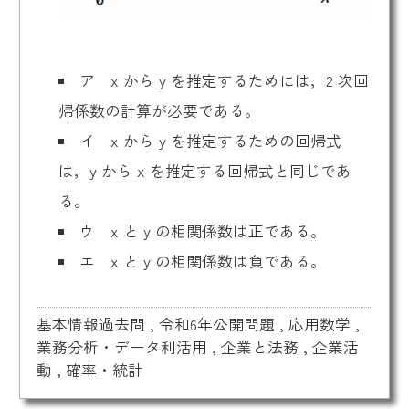
ア x から y を推定するためには，2 次回
帰係数の計算が必要である。
イ x から y を推定するための回帰式
は，y から x を推定する回帰式と同じであ
る。
ウ x と y の相関係数は正である。
エ x と y の相関係数は負である。
基本情報過去問
,
令和6年公開問題
,
応用数学
,
業務分析・データ利活用
,
企業と法務
,
企業活
動
,
確率・統計