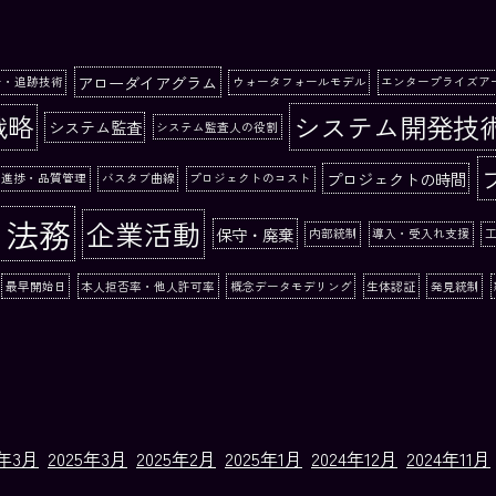
アローダイアグラム
ー・追跡技術
ウォータフォールモデル
エンタープライズア
システム開発技
戦略
システム監査
システム監査人の役割
プロジェクトの時間
る進捗・品質管理
バスタブ曲線
プロジェクトのコスト
と法務
企業活動
保守・廃棄
内部統制
導入・受入れ支援
最早開始日
本人拒否率・他人許可率
概念データモデリング
生体認証
発見統制
6年3月
2025年3月
2025年2月
2025年1月
2024年12月
2024年11月