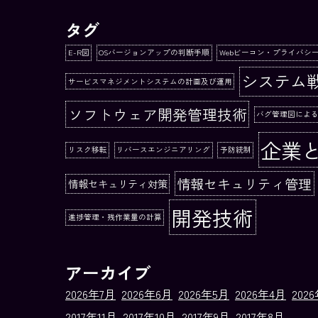
タグ
E-R図
OSバージョンアップの判断手順
Webビーコン・プライバシ
システム
サービスマネジメントシステムの計画及び運用
ソフトウェア開発管理技術
バグ管理図によ
企業
リスク移転
リバースエンジニアリング
予防統制
情報セキュリティ管理
情報セキュリティ対策
開発技術
進捗管理・残作業量の計算
アーカイブ
2026年7月
2026年6月
2026年5月
2026年4月
202
2017年11月
2017年10月
2017年9月
2017年8月