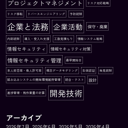
プロジェクトマネジメント
リスク対応戦略
リスク移転
リバースエンジニアリング
予防統制
企業と法務
企業活動
保守・廃棄
内部統制
導入・受入れ支援
工数見積もり
情報システム戦略
情報セキュリティ
情報セキュリティ対策
情報セキュリティ管理
最早開始日
本人拒否率・他人許可率
概念データモデリング
生体認証
発見統制
設計
組み込みシステムの開発環境維持管理
統合・テスト
開発技術
進捗管理・残作業量の計算
アーカイブ
2026年7月
2026年6月
2026年5月
2026年4月