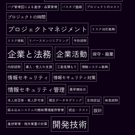
バグ管理図による進捗・品質管理
バスタブ曲線
プロジェクトのコスト
プロジェクトの時間
プロジェクトマネジメント
リスク対応戦略
リスク移転
リバースエンジニアリング
予防統制
企業と法務
企業活動
保守・廃棄
内部統制
導入・受入れ支援
工数見積もり
情報システム戦略
情報セキュリティ
情報セキュリティ対策
情報セキュリティ管理
最早開始日
本人拒否率・他人許可率
概念データモデリング
生体認証
発見統制
設計
組み込みシステムの開発環境維持管理
統合・テスト
開発技術
進捗管理・残作業量の計算