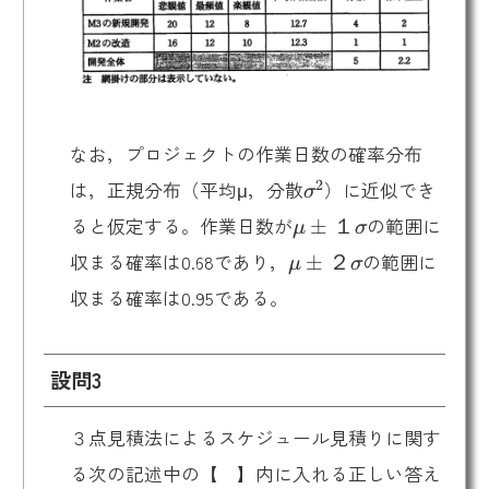
なお，プロジェクトの作業日数の確率分布
σ^2
2
は，正規分布（平均μ，分散
）に近似でき
σ
μ±１
ると仮定する。作業日数が
の範囲に
±
１
μ
σ
σ
μ±２
収まる確率は0.68であり，
の範囲に
±
２
μ
σ
σ
収まる確率は0.95である。
設問3
３点見積法によるスケジュール見積りに関す
る次の記述中の【 】内に入れる正しい答え