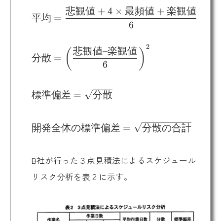
悲観値
+
4
×
最頻値
+
楽観値
\text{平均} =
平均
=
6
\dfrac{\text{悲
観値} + 4
2
\times \text{最
\text{分散} =
悲観値
–
楽観値
(
)
分散
=
頻値} +
\left(\dfrac{\text{悲
6
\text{楽観値}}
観値} – \text{楽観
{6}
値}}{6}\right)^2
\text{標準偏
標準偏差
=
分散
差} =
\sqrt{\text{分
\text{開発全
開発全体の標準偏差
=
分散の合計
散}}
体の標準偏差}
=
B社が行った３点見積法によるスケジュール
\sqrt{\text{分
散の合計}}
リスク分析を表２に示す。