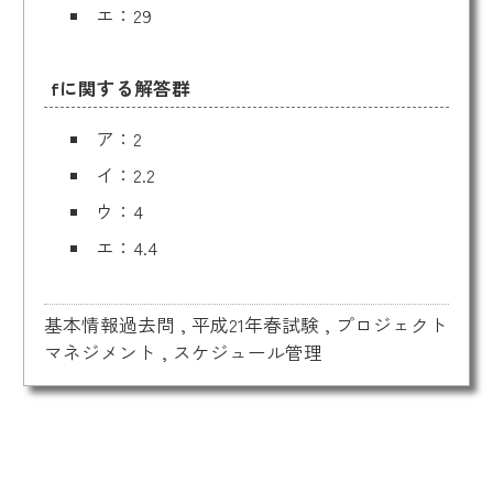
エ：29
fに関する解答群
ア：2
イ：2.2
ウ：4
エ：4.4
基本情報過去問
,
平成21年春試験
,
プロジェクト
マネジメント
,
スケジュール管理