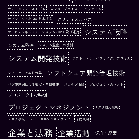
ウォータフォールモデル
エンタープライズアーキテクチャ
クリティカルパス
オブジェクト指向の基本概念
システム戦略
サービスマネジメントシステムの計画及び運用
システム監査
システム監査人の役割
システム開発技術
ソフトウェアライフサイクルプロセス
ソフトウェア開発管理技術
ソフトウェア要件定義
バグ管理図による進捗・品質管理
バスタブ曲線
プロジェクトのコスト
プロジェクトの時間
プロジェクトマネジメント
リスク対応戦略
リスク移転
リバースエンジニアリング
予防統制
企業と法務
企業活動
保守・廃棄