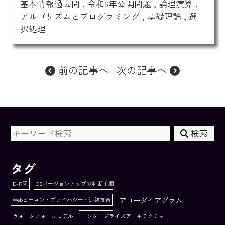
基本情報過去問
,
令和6年公開問題
,
論理演算
,
アルゴリズムとプログラミング
,
基礎理論
,
選
択処理
前の記事へ
次の記事へ
検索
タグ
E-R図
OSバージョンアップの判断手順
アローダイアグラム
Webビーコン・プライバシー・追跡技術
ウォータフォールモデル
エンタープライズアーキテクチャ