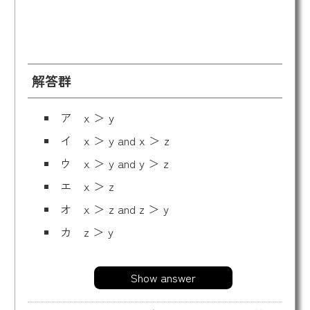
解答群
ア x ＞ y
イ x ＞ y and x ＞ z
ウ x ＞ y and y ＞ z
エ x ＞ z
オ x ＞ z and z ＞ y
カ z ＞ y
Show answer