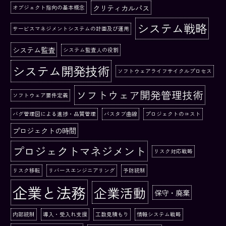
クリティカルパス
オブジェクト指向の基本概念
システム戦略
サービスマネジメントシステムの計画及び運用
システム監査
システム監査人の役割
システム開発技術
ソフトウェアライフサイクルプロセス
ソフトウェア開発管理技術
ソフトウェア要件定義
バグ管理図による進捗・品質管理
バスタブ曲線
プロジェクトのコスト
プロジェクトの時間
プロジェクトマネジメント
リスク対応戦略
リスク移転
リバースエンジニアリング
予防統制
企業と法務
企業活動
保守・廃棄
内部統制
導入・受入れ支援
工数見積もり
情報システム戦略