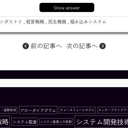
Show answer
ンダストリ
,
経営戦略
,
民生機器
,
組み込みシステム
前の記事へ
次の記事へ
アローダイアグラム
ー・追跡技術
ウォータフォールモデル
エンタープライズア
システム開発技
戦略
システム監査
システム監査人の役割