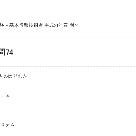
験
»
基本情報技術者 平成21年春 問74
問74
ものはどれか。
ステム
ム
システム