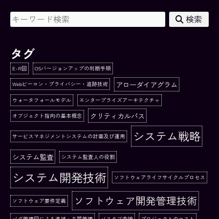
検索
タグ
E-R図
OSバージョンアップの判断手順
アローダイアグラム
Webビーコン・プライバシー・追跡技術
ウォータフォールモデル
エンタープライズアーキテクチャ
クリティカルパス
オブジェクト指向の基本概念
システム戦略
サービスマネジメントシステムの計画及び運用
システム監査
システム監査人の役割
システム開発技術
ソフトウェアライフサイクルプロセス
ソフトウェア開発管理技術
ソフトウェア要件定義
バグ管理図による進捗・品質管理
バスタブ曲線
プロジェクトのコスト