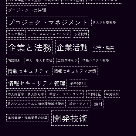
プロジェクトの時間
プロジェクトマネジメント
リスク対応戦略
リスク移転
リバースエンジニアリング
予防統制
企業と法務
企業活動
保守・廃棄
内部統制
導入・受入れ支援
工数見積もり
情報システム戦略
情報セキュリティ
情報セキュリティ対策
情報セキュリティ管理
最早開始日
本人拒否率・他人許可率
概念データモデリング
生体認証
発見統制
設計
組み込みシステムの開発環境維持管理
統合・テスト
開発技術
進捗管理・残作業量の計算