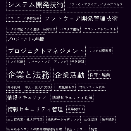
システム開発技術
ソフトウェアライフサイクルプロセス
ソフトウェア開発管理技術
ソフトウェア要件定義
バグ管理図による進捗・品質管理
バスタブ曲線
プロジェクトのコスト
プロジェクトの時間
プロジェクトマネジメント
リスク対応戦略
リスク移転
リバースエンジニアリング
予防統制
企業と法務
企業活動
保守・廃棄
内部統制
導入・受入れ支援
工数見積もり
情報システム戦略
情報セキュリティ
情報セキュリティ対策
情報セキュリティ管理
最早開始日
本人拒否率・他人許可率
概念データモデリング
生体認証
発見統制
設計
組み込みシステムの開発環境維持管理
統合・テスト