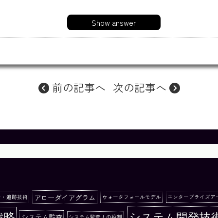
Show answer
前の記事へ
次の記事へ
アローダイアグラム
ー・追跡技術
ウォータフォールモデル
エンタープライズア
システム開発技
戦略
システム監査
システム監査人の役割